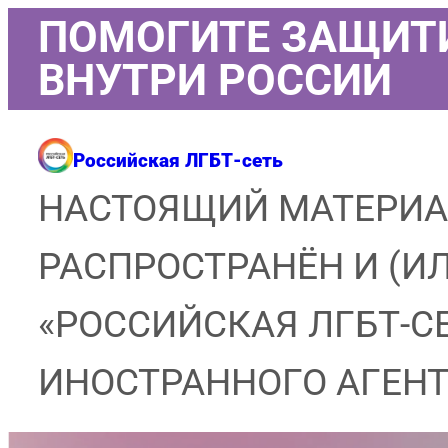
Перейти
ПОМОГИТЕ ЗАЩИТ
к
ВНУТРИ РОССИИ
содержимому
Российская ЛГБТ-сеть
НАСТОЯЩИЙ МАТЕРИА
РАСПРОСТРАНЁН И (И
«РОССИЙСКАЯ ЛГБТ-С
ИНОСТРАННОГО АГЕНТ