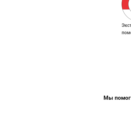
Экс
пом
Мы помога